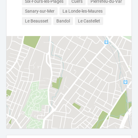
Six-Fours-les-Plages
Cuers
Pierrefeu-du-Var
Sanary-sur-Mer
La Londe-les-Maures
Le Beausset
Bandol
Le Castellet