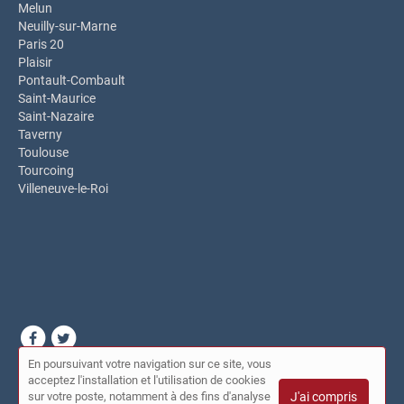
Melun
Neuilly-sur-Marne
Paris 20
Plaisir
Pontault-Combault
Saint-Maurice
Saint-Nazaire
Taverny
Toulouse
Tourcoing
Villeneuve-le-Roi
En poursuivant votre navigation sur ce site, vous
© Dépanneur du coin 2026 |
Plan du site
|
Mon compte
|
acceptez l'installation et l'utilisation de cookies
Contact
sur votre poste, notamment à des fins d'analyse
J'ai compris