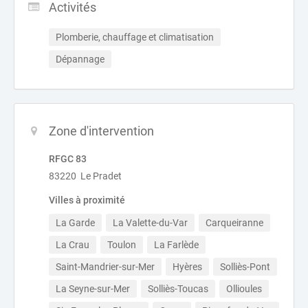
Activités
Plomberie, chauffage et climatisation
Dépannage
Zone d'intervention
RFGC 83
83220 Le Pradet
Villes à proximité
La Garde
La Valette-du-Var
Carqueiranne
La Crau
Toulon
La Farlède
Saint-Mandrier-sur-Mer
Hyères
Solliès-Pont
La Seyne-sur-Mer
Solliès-Toucas
Ollioules