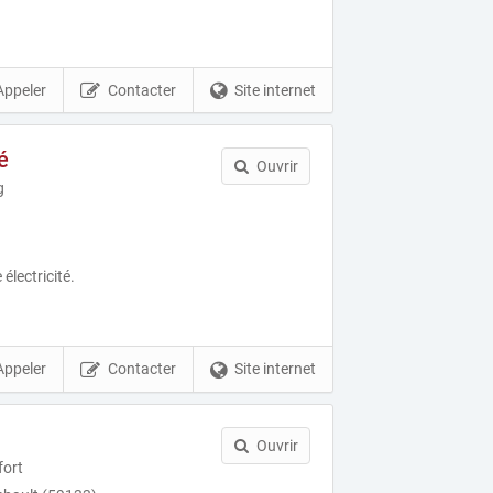
Appeler
Contacter
Site internet
é
Ouvrir
g
électricité.
Appeler
Contacter
Site internet
Ouvrir
fort