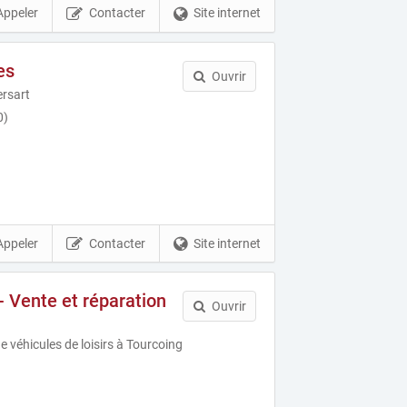
Appeler
Contacter
Site internet
es
Ouvrir
rsart
0)
Appeler
Contacter
Site internet
- Vente et réparation
Ouvrir
de véhicules de loisirs à Tourcoing