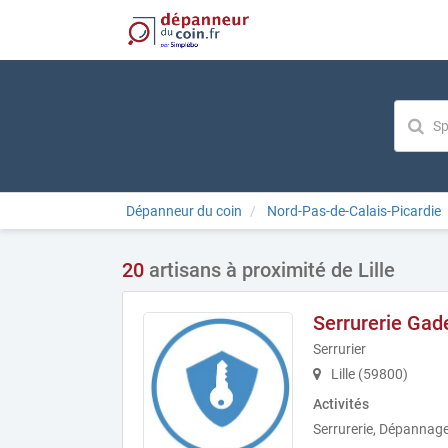
Dépanneur du coin
Nord-Pas-de-Calais-Picardie
20
artisans à proximité de Lille
Serrurerie Ga
Serrurier
Lille (59800)
Activités
Serrurerie, Dépannage