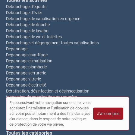
Toutes les activités
Débouchage d'égouts
Débouchage d'évier
Débouchage de canalisation en urgence
Débouchage de douche
Débouchage de lavabo
Débouchage de wc et toilettes
Débouchage et dégorgement toutes canalisations
Dépannage
Dépannage chauffage
Dépannage climatisation
Dépannage plomberie
Dépannage serrurerie
Dépannage vitrerie
Dépannage électricité
Dératisation, désinfection et désinsectisation
Inspection de canalisation par caméra
En poursuivant votre navigation sur ce site, vous
Remplacement de vitrine
acceptez l'installation et l'utilisation de cookies
Réparation de bris de glace
sur votre poste, notamment à des fins d'analyse
J'ai compris
Réparation de toiture
d'audience, dans le respect de notre politique
Recherche par catégorie
de protection de votre vie privée.
Toutes les catégories