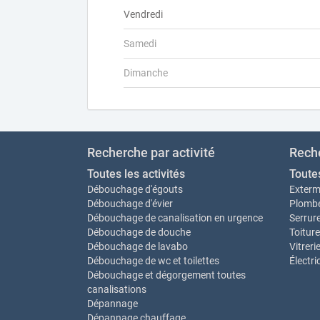
Vendredi
Samedi
Dimanche
Recherche par activité
Reche
Toutes les activités
Toute
Débouchage d'égouts
Exterm
Débouchage d'évier
Plombe
Débouchage de canalisation en urgence
Serrure
Débouchage de douche
Toiture
Débouchage de lavabo
Vitreri
Débouchage de wc et toilettes
Électri
Débouchage et dégorgement toutes
canalisations
Dépannage
Dépannage chauffage