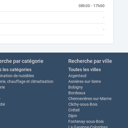
08h30 - 17h00
-
-
rche par catégorie
Recherche par ville
s les catégories
Toutes les villes
ination de nuisibles
Argenteuil
rie, chauffage et climatisation
Asnières-sur-Seine
rie
Bobigny
Bordeaux
e
Chennevières-sur-Marne
cité
Clichy-sous-Bois
Créteil
Dijon
Fontenay-sous-Bois
La Garenne-Colombes