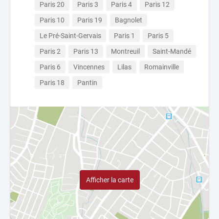
Paris 20
Paris 3
Paris 4
Paris 12
Paris 10
Paris 19
Bagnolet
Le Pré-Saint-Gervais
Paris 1
Paris 5
Paris 2
Paris 13
Montreuil
Saint-Mandé
Paris 6
Vincennes
Lilas
Romainville
Paris 18
Pantin
Afficher la carte