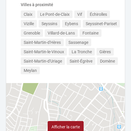
Villes à proximité
Claix
Le Pont-de-Claix
Vif
Échirolles
Vizille
Seyssins
Eybens
Seyssinet-Pariset
Grenoble
Villard-de-Lans
Fontaine
Saint-Martin-d'Hères
Sassenage
Saint-Martin-le-Vinoux
La Tronche
Gières
Saint-Martin-d'Uriage
Saint-Égrève
Domène
Meylan
Afficher la carte