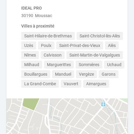
IDEAL PRO
30190 Moussac
Villes à proximité
Saint-Hilaire-de-Brethmas
Saint-Christol-lès-Alès
Uzès
Poulx
Saint-Privat-des-Vieux
Alès
Nîmes
Calvisson
Saint-Martin-de-Valgalgues
Milhaud
Marguerittes
Sommières
Uchaud
Bouillargues
Manduel
Vergèze
Garons
La Grand-Combe
Vauvert
Aimargues