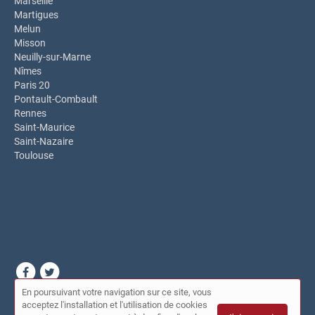
Marseille
Martigues
Melun
Misson
Neuilly-sur-Marne
Nîmes
Paris 20
Pontault-Combault
Rennes
Saint-Maurice
Saint-Nazaire
Toulouse
En poursuivant votre navigation sur ce site, vous
© Dépanneur du coin 2026 |
Plan du site
|
Mon compte
|
acceptez l'installation et l'utilisation de cookies
Contact