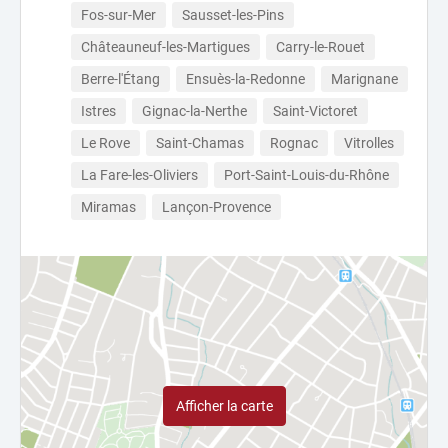
Fos-sur-Mer
Sausset-les-Pins
Châteauneuf-les-Martigues
Carry-le-Rouet
Berre-l'Étang
Ensuès-la-Redonne
Marignane
Istres
Gignac-la-Nerthe
Saint-Victoret
Le Rove
Saint-Chamas
Rognac
Vitrolles
La Fare-les-Oliviers
Port-Saint-Louis-du-Rhône
Miramas
Lançon-Provence
Afficher la carte