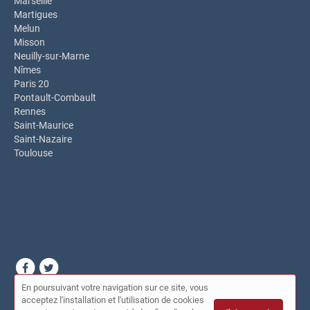
Marseille
Martigues
Melun
Misson
Neuilly-sur-Marne
Nîmes
Paris 20
Pontault-Combault
Rennes
Saint-Maurice
Saint-Nazaire
Toulouse
En poursuivant votre navigation sur ce site, vous
© Dépanneur du coin 2026 |
Plan du site
|
Mon compte
|
acceptez l'installation et l'utilisation de cookies
Contact