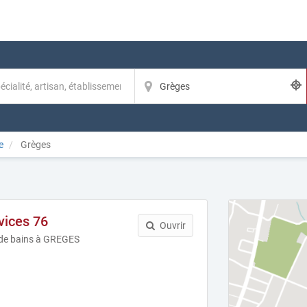
e
Grèges
vices 76
Ouvrir
e de bains à GREGES