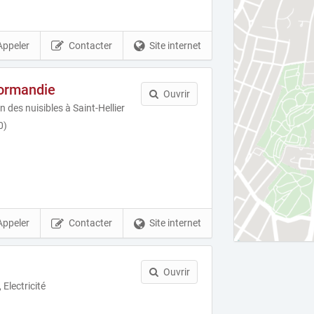
Appeler
Contacter
Site internet
ormandie
Ouvrir
n des nuisibles à Saint-Hellier
0)
Appeler
Contacter
Site internet
Ouvrir
Electricité