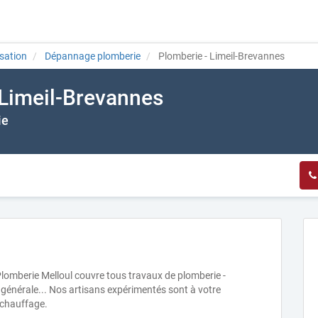
isation
Dépannage plomberie
Plomberie - Limeil-Brevannes
 Limeil-Brevannes
ie
 Plomberie Melloul couvre tous travaux de plomberie -
énérale... Nos artisans expérimentés sont à votre
 chauffage.