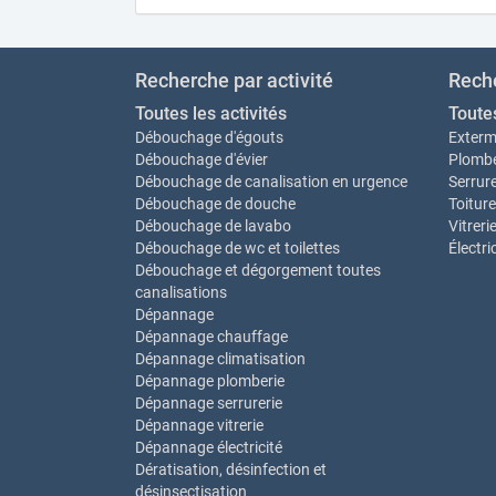
Recherche par activité
Reche
Toutes les activités
Toute
Débouchage d'égouts
Exterm
Débouchage d'évier
Plombe
Débouchage de canalisation en urgence
Serrure
Débouchage de douche
Toiture
Débouchage de lavabo
Vitreri
Débouchage de wc et toilettes
Électri
Débouchage et dégorgement toutes
canalisations
Dépannage
Dépannage chauffage
Dépannage climatisation
Dépannage plomberie
Dépannage serrurerie
Dépannage vitrerie
Dépannage électricité
Dératisation, désinfection et
désinsectisation